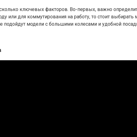
сколько ключевых факторов. Во-первых, важно определит
роду или для коммутирования на работу, то стоит выбират
е подойдут модели с большими колесами и удобной посад
в