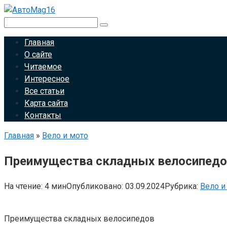
Перейти
к
Поиск:
контенту
Главная
О сайте
Читаемое
Интересное
Все статьи
Карта сайта
Контакты
Главная
»
Вело и мото
Преимущества складных велосипед
На чтение:
4 мин
Опубликовано:
03.09.2024
Рубрика:
Вело и
Преимущества складных велосипедов