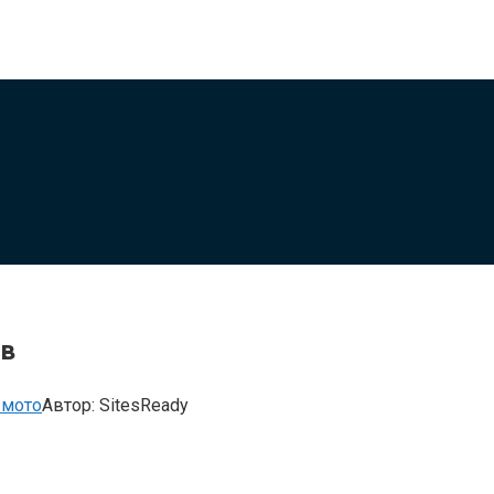
ов
 мото
Автор:
SitesReady