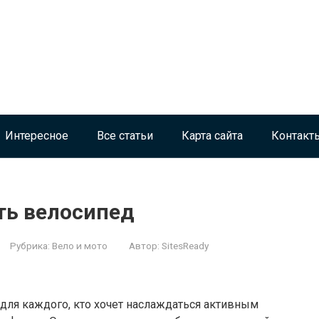
Интересное
Все статьи
Карта сайта
Контакт
ть велосипед
Рубрика:
Вело и мото
Автор:
SitesReady
для каждого, кто хочет наслаждаться активным