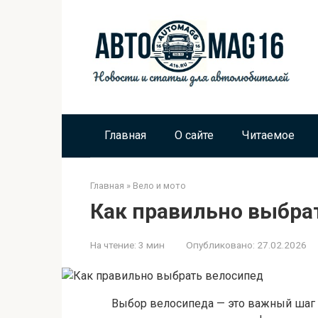
Перейти
к
контенту
Главная
О сайте
Читаемое
Главная
»
Вело и мото
Как правильно выбра
На чтение:
3 мин
Опубликовано:
27.02.2026
Выбор велосипеда — это важный шаг 