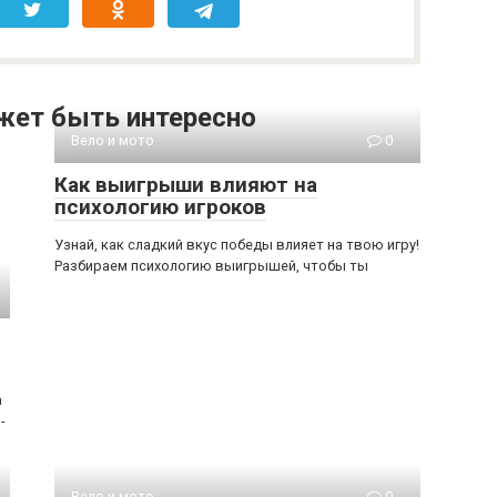
жет быть интересно
Вело и мото
0
Как выигрыши влияют на
психологию игроков
Узнай, как сладкий вкус победы влияет на твою игру!
Разбираем психологию выигрышей, чтобы ты
а
-
Вело и мото
0