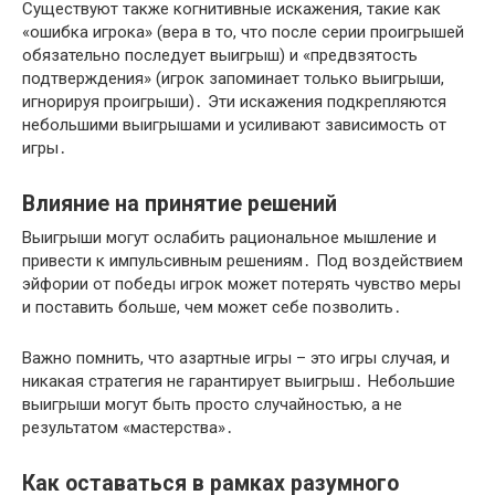
Существуют также когнитивные искажения, такие как
«ошибка игрока» (вера в то, что после серии проигрышей
обязательно последует выигрыш) и «предвзятость
подтверждения» (игрок запоминает только выигрыши,
игнорируя проигрыши)․ Эти искажения подкрепляются
небольшими выигрышами и усиливают зависимость от
игры․
Влияние на принятие решений
Выигрыши могут ослабить рациональное мышление и
привести к импульсивным решениям․ Под воздействием
эйфории от победы игрок может потерять чувство меры
и поставить больше, чем может себе позволить․
Важно помнить, что азартные игры – это игры случая, и
никакая стратегия не гарантирует выигрыш․ Небольшие
выигрыши могут быть просто случайностью, а не
результатом «мастерства»․
Как оставаться в рамках разумного