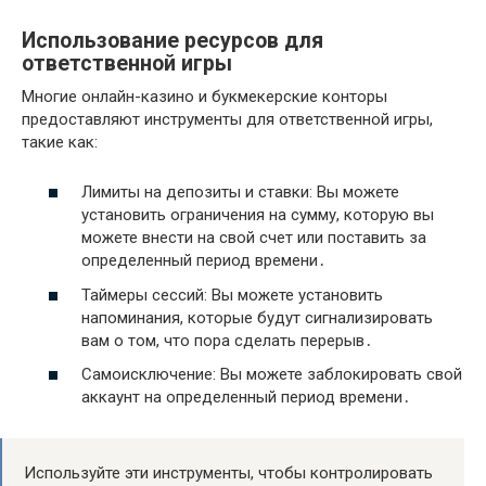
Использование ресурсов для
ответственной игры
Многие онлайн-казино и букмекерские конторы
предоставляют инструменты для ответственной игры,
такие как:
Лимиты на депозиты и ставки: Вы можете
установить ограничения на сумму, которую вы
можете внести на свой счет или поставить за
определенный период времени․
Таймеры сессий: Вы можете установить
напоминания, которые будут сигнализировать
вам о том, что пора сделать перерыв․
Самоисключение: Вы можете заблокировать свой
аккаунт на определенный период времени․
Используйте эти инструменты, чтобы контролировать