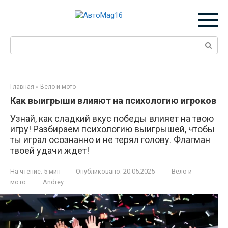
Перейти
к
контенту
Поиск:
Главная
»
Вело и мото
Как выигрыши влияют на психологию игроков
Узнай, как сладкий вкус победы влияет на твою
игру! Разбираем психологию выигрышей, чтобы
ты играл осознанно и не терял голову. Флагман
твоей удачи ждет!
На чтение:
5 мин
Опубликовано:
20.05.2025
Вело и
мото
Andrey