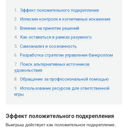
Эффект положительного подкрепления
Иллюзия контроля и когнитивные искажения
Влияние на принятие решений
Как оставаться в рамках разумного
Самоанализ и осознанность
Разработка стратегии управления банкроллом
Поиск альтернативных источников
удовольствия
Обращение за профессиональной помощью
Использование ресурсов для ответственной
игры
Эффект положительного подкрепления
Выигрыш действует как положительное подкрепление․