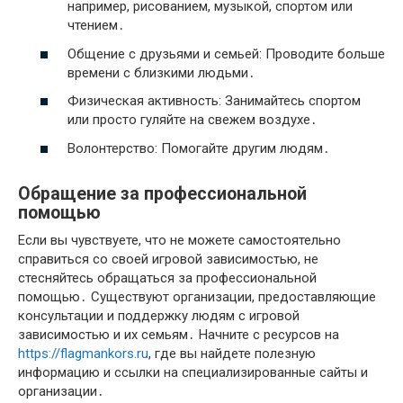
например, рисованием, музыкой, спортом или
чтением․
Общение с друзьями и семьей: Проводите больше
времени с близкими людьми․
Физическая активность: Занимайтесь спортом
или просто гуляйте на свежем воздухе․
Волонтерство: Помогайте другим людям․
Обращение за профессиональной
помощью
Если вы чувствуете, что не можете самостоятельно
справиться со своей игровой зависимостью, не
стесняйтесь обращаться за профессиональной
помощью․ Существуют организации, предоставляющие
консультации и поддержку людям с игровой
зависимостью и их семьям․ Начните с ресурсов на
https://flagmankors.ru
, где вы найдете полезную
информацию и ссылки на специализированные сайты и
организации․