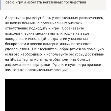
свою игру и избегать негативных последствий․
Азартные игры могут быть увлекательным развлечением,
но важно помнить о потенциальных рисках и
ответственно подходить к игре․ Осознавайте
психологические механизмы, влияющие на ваше
поведение, и используйте стратегии управления
банкроллом и поиска альтернативных источников
удовольствия․ Не стесняйтесь обращаться за помощью,
если это необходимо, и используйте ресурсы, доступные
на https://flagmankors․ru, чтобы получить больше
информации и поддержки․ Удачи, и пусть игра приносит
вам только положительные эмоции!