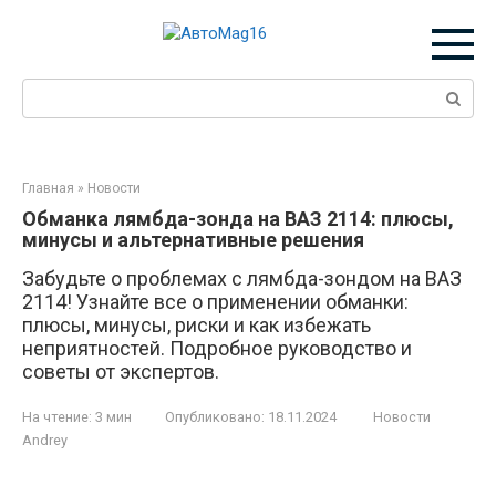
Перейти
к
контенту
Поиск:
Главная
»
Новости
Обманка лямбда-зонда на ВАЗ 2114: плюсы,
минусы и альтернативные решения
Забудьте о проблемах с лямбда-зондом на ВАЗ
2114! Узнайте все о применении обманки:
плюсы, минусы, риски и как избежать
неприятностей. Подробное руководство и
советы от экспертов.
На чтение:
3 мин
Опубликовано:
18.11.2024
Новости
Andrey