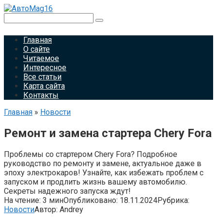
Перейти
к
Поиск:
контенту
Главная
О сайте
Читаемое
Интересное
Все статьи
Карта сайта
Контакты
Главная
»
Новости
Ремонт и замена стартера Chery Fora
Проблемы со стартером Chery Fora? Подробное
руководство по ремонту и замене, актуальное даже в
эпоху электрокаров! Узнайте, как избежать проблем с
запуском и продлить жизнь вашему автомобилю.
Секреты надежного запуска ждут!
На чтение:
3 мин
Опубликовано:
18.11.2024
Рубрика:
Новости
Автор:
Andrey