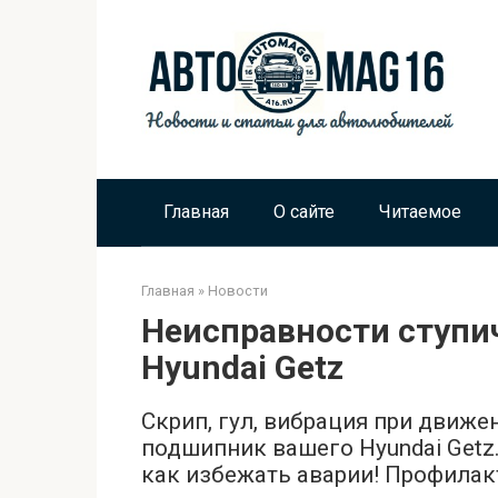
Перейти
к
контенту
Главная
О сайте
Читаемое
Главная
»
Новости
Неисправности ступи
Hyundai Getz
Скрип, гул, вибрация при движ
подшипник вашего Hyundai Getz
как избежать аварии! Профилакт