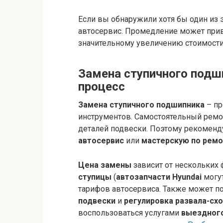
Если вы обнаружили хотя бы один из э
автосервис. Промедление может при
значительному увеличению стоимости
Замена ступичного подши
процесс
Замена ступичного подшипника
– пр
инструментов. Самостоятельный рем
деталей подвески. Поэтому рекоменд
автосервис
или
мастерскую по ремо
Цена замены
зависит от нескольких 
ступицы
(
автозапчасти Hyundai
могут
тарифов автосервиса. Также может п
подвески
и
регулировка развала-сх
воспользоваться услугами
выездного