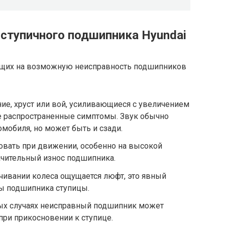
 ступичного подшипника Hyundai
ющих на возможную неисправность подшипников
ние, хруст или вой, усиливающиеся с увеличением
е распространенные симптомы. Звук обычно
омобиля, но может быть и сзади.
вать при движении, особенно на высокой
начительный износ подшипника.
чивании колеса ощущается люфт, это явный
ы подшипника ступицы.
ых случаях неисправный подшипник может
при прикосновении к ступице.