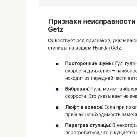
Признаки неисправности
Getz
Существует ряд признаков, указыва
ступицы на вашем Hyundai Getz⁚
Посторонние шумы⁚
Гул, гуде
скорости движения – наиболе
исходит из передней части авт
Вибрация⁚
Руль может вибриро
скорости. Это указывает на з
Люфт в колесе⁚
Если при пока
признак необходимости замен
Перегрев ступицы⁚
В некотор
перегреваться, что ощущается 