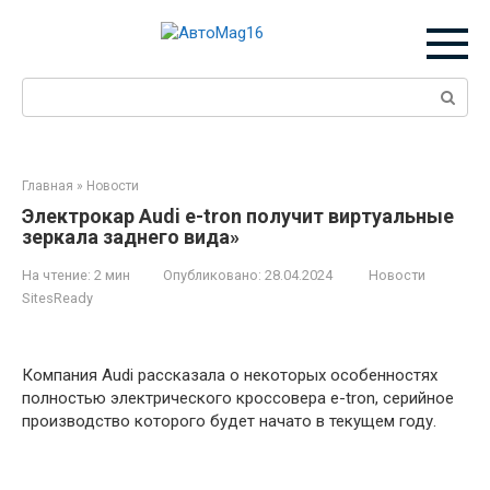
Перейти
к
контенту
Поиск:
Главная
»
Новости
Электрокар Audi e-tron получит виртуальные
зеркала заднего вида»
На чтение:
2 мин
Опубликовано:
28.04.2024
Новости
SitesReady
Компания Audi рассказала о некоторых особенностях
полностью электрического кроссовера e-tron, серийное
производство которого будет начато в текущем году.