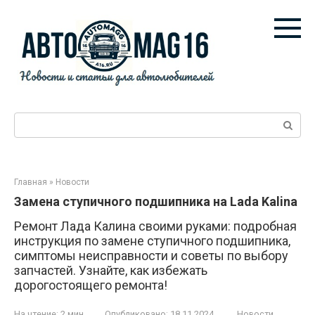
Перейти
к
контенту
Поиск:
Главная
»
Новости
Замена ступичного подшипника на Lada Kalina
Ремонт Лада Калина своими руками: подробная
инструкция по замене ступичного подшипника,
симптомы неисправности и советы по выбору
запчастей. Узнайте, как избежать
дорогостоящего ремонта!
На чтение:
2 мин
Опубликовано:
18.11.2024
Новости