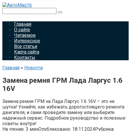
Перейти
к
Поиск:
контенту
Главная
О сайте
Читаемое
Интересное
Все статьи
Карта сайта
Контакты
Главная
»
Новости
Замена ремня ГРМ Лада Ларгус 1.6
16V
Замена ремня ГРМ на Лада Ларгус 1.6 16V – это не
шутка! Узнайте, как избежать дорогостоящего ремонта
двигателя, и сами проведите замену или выберите
надежный сервис. Подробное руководство и полезные
советы внутри!
На чтение:
3 мин
Опубликовано:
18.11.2024
Рубрика: