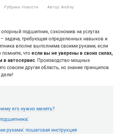
Рубрика:
Новости
Автор:
Andrey
ь опорный подшипник, сэкономив на услугах
я – задача, требующая определенных навыков и
ипника вполне выполнима своими руками, если
 помните, что
если вы не уверены в своих силах,
м в автосервис
. Производство мощных
это совсем другая область, но знание принципов
 деле!
чему его нужно менять?
 подшипника⁚
ми руками⁚ пошаговая инструкция