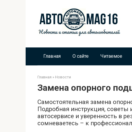
Перейти
к
контенту
Главная
О сайте
Читаемое
Главная
»
Новости
Замена опорного под
Самостоятельная замена опорн
Подробная инструкция, советы 
автосервисе и уверенность в ре
сомневаетесь – к профессионал