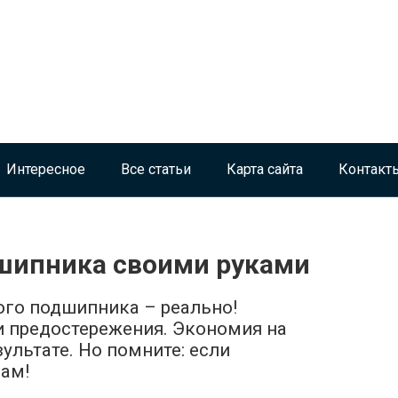
Интересное
Все статьи
Карта сайта
Контакт
шипника своими руками
ого подшипника – реально!
и предостережения. Экономия на
зультате. Но помните: если
ам!