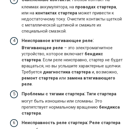
клеммах аккумулятора‚ на
проводах стартера
‚
или на
контактах стартера
может привести к
недостаточному току. Очистите контакты щеткой
с металлической щетиной и смажьте их
специальной смазкой.
Неисправное втягивающее реле⁚
Втягивающее реле
– это электромагнитное
устройство‚ которое включает
бендикс
стартера
. Если реле неисправно‚ стартер не будет
вращаться‚ но вы услышите характерные щелчки.
Требуется
диагностика стартера
и‚ возможно‚
ремонт стартера
или
замена втягивающего
реле
.
Проблемы с тягами стартера⁚
Тяги стартера
могут быть изношены или сломаны. Это
препятствует нормальному вращению
бендикса
стартера
.
Неисправность реле стартера⁚
Реле стартера