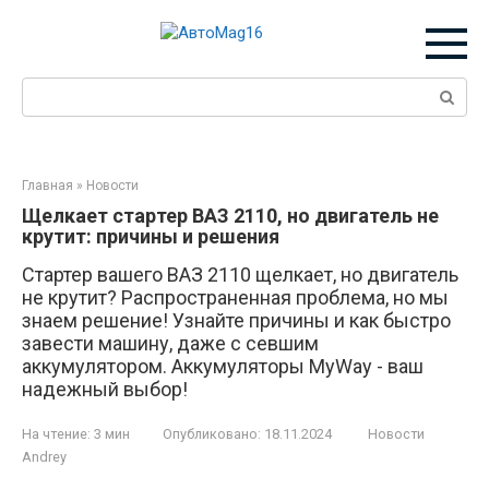
Перейти
к
контенту
Поиск:
Главная
»
Новости
Щелкает стартер ВАЗ 2110, но двигатель не
крутит: причины и решения
Стартер вашего ВАЗ 2110 щелкает, но двигатель
не крутит? Распространенная проблема, но мы
знаем решение! Узнайте причины и как быстро
завести машину, даже с севшим
аккумулятором. Аккумуляторы MyWay - ваш
надежный выбор!
На чтение:
3 мин
Опубликовано:
18.11.2024
Новости
Andrey