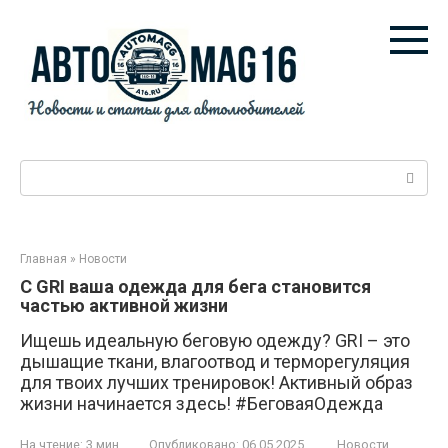
Перейти
к
контенту
Поиск:
Главная
»
Новости
С GRI ваша одежда для бега становится
частью активной жизни
Ищешь идеальную беговую одежду? GRI – это
дышащие ткани, влагоотвод и терморегуляция
для твоих лучших тренировок! Активный образ
жизни начинается здесь! #БеговаяОдежда
На чтение:
3 мин
Опубликовано:
06.05.2025
Новости