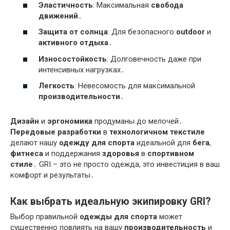
Эластичность
: Максимальная
свобода
движений
․
Защита от солнца
: Для безопасного
outdoor
и
активного отдыха
․
Износостойкость
: Долговечность даже при
интенсивных нагрузках․
Легкость
: Невесомость для максимальной
производительности
․
Дизайн
и
эргономика
продуманы до мелочей․
Передовые разработки
в
технологичном текстиле
делают нашу
одежду для спорта
идеальной для
бега
,
фитнеса
и поддержания
здоровья
в
спортивном
стиле
․ GRI – это не просто одежда, это инвестиция в ваш
комфорт и результаты․
Как выбрать идеальную экипировку GRI?
Выбор правильной
одежды для спорта
может
существенно повлиять на вашу
производительность
и