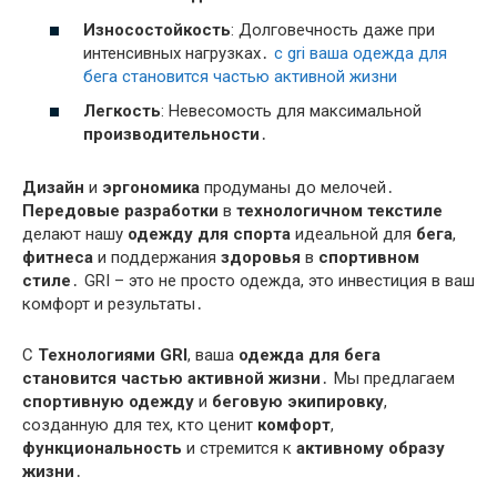
Износостойкость
: Долговечность даже при
интенсивных нагрузках․
с gri ваша одежда для
бега становится частью активной жизни
Легкость
: Невесомость для максимальной
производительности
․
Дизайн
и
эргономика
продуманы до мелочей․
Передовые разработки
в
технологичном текстиле
делают нашу
одежду для спорта
идеальной для
бега
,
фитнеса
и поддержания
здоровья
в
спортивном
стиле
․ GRI – это не просто одежда, это инвестиция в ваш
комфорт и результаты․
С
Технологиями GRI
, ваша
одежда для бега
становится частью активной жизни
․ Мы предлагаем
спортивную одежду
и
беговую экипировку
,
созданную для тех, кто ценит
комфорт
,
функциональность
и стремится к
активному образу
жизни
․