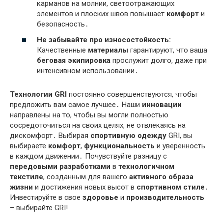
карманов на молнии, светоотражающих
элементов и плоских швов повышает
комфорт
и
безопасность․
Не забывайте про
износостойкость
:
Качественные
материалы
гарантируют, что ваша
беговая экипировка
прослужит долго, даже при
интенсивном использовании․
Технологии GRI
постоянно совершенствуются, чтобы
предложить вам самое лучшее․ Наши
инновации
направлены на то, чтобы вы могли полностью
сосредоточиться на своих целях, не отвлекаясь на
дискомфорт․ Выбирая
спортивную одежду
GRI, вы
выбираете
комфорт
,
функциональность
и уверенность
в каждом движении․ Почувствуйте разницу с
передовыми разработками
в
технологичном
текстиле
, созданным для вашего
активного образа
жизни
и достижения новых высот в
спортивном стиле
․
Инвестируйте в свое
здоровье
и
производительность
– выбирайте GRI!