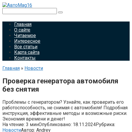
Перейти
к
Поиск:
контенту
Главная
О сайте
Читаемое
Интересное
Все статьи
Карта сайта
Контакты
Главная
»
Новости
Проверка генератора автомобиля
без снятия
Проблемы с генератором? Узнайте, как проверить его
работоспособность, не снимая с автомобиля! Подробная
инструкция, эффективные методы и возможные риски.
Экономия времени и денег!
На чтение:
3 мин
Опубликовано:
18.11.2024
Рубрика:
Новости
Автор:
Andrey