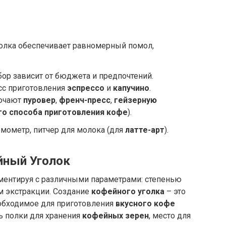
лка обеспечивает равномерный помол,
ор зависит от бюджета и предпочтений.
сс приготовления
эспрессо
и
капучино
.
лючают
пуровер
,
френч-пресс
,
гейзерную
го способа приготовления кофе
).
рмометр, питчер для молока (для
латте-арт
).
йный Уголок
ентируя с различными параметрами: степенью
м экстракции. Создание
кофейного уголка
– это
еобходимое для приготовления
вкусного кофе
ь полки для хранения
кофейных зерен
, место для