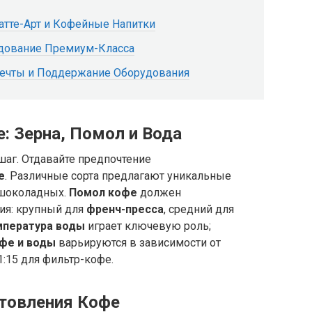
атте-Арт и Кофейные Напитки
удование Премиум-Класса
ечты и Поддержание Оборудования
 Зерна, Помол и Вода
аг. Отдавайте предпочтение
е
. Различные сорта предлагают уникальные
 шоколадных.
Помол кофе
должен
ия: крупный для
френч-пресса
, средний для
мпература воды
играет ключевую роль;
фе и воды
варьируются в зависимости от
1:15 для фильтр-кофе.
отовления Кофе