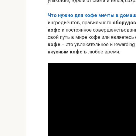
упаковке, вдали от света и тепла, сох
Что нужно для кофе мечты в домаш
ингредиентов, правильного
оборудов
кофе
и постоянное совершенствование
свой путь в мире кофе или являетес
кофе
– это увлекательное и rewarding
вкусным кофе
в любое время.