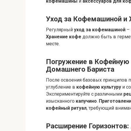
кофемашины
и
аксессуаров для ко
Уход за Кофемашиной и 
Регулярный
уход за кофемашиной
– 
Хранение кофе
должно быть в гермет
месте.
Погружение в Кофейную 
Домашнего Бариста
После освоения базовых принципов п
углубление в
кофейную культуру
и с
Экспериментируйте с различными
ре
изысканного
капучино
.
Приготовлен
кофейный ритуал
, требующий вниман
Расширение Горизонтов: