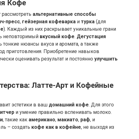
ия Кофе
т рассмотреть
альтернативные способы
ч-пресс
,
гейзерная кофеварка
и
турка
(для
фе
). Каждый из них раскрывает уникальные грани
ть неповторимый
вкусный кофе
.
Дегустация
ь тонкие нюансы вкуса и аромата, а также
од приготовления. Приобретение навыков
чески оценивать результат и постоянно
улучшить
ерства: Латте-Арт и Кофейные
авит эстетики в ваш
домашний кофе
. Для этого
питчер
и умение правильно вспенивать молоко.
и
, такие как
американо
,
макиато
,
раф
, и
ель – создать
кофе как в кофейне
, не выходя из