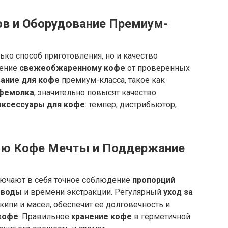
в и Оборудование Премиум-
ько способ приготовления, но и качество
тение
свежеобжаренному кофе
от проверенных
ание для кофе
премиум-класса, такое как
фемолка
, значительно повысят качество
аксессуары для кофе
: темпер, дистрибьютор,
ию Кофе Мечты и Поддержание
ючают в себя точное соблюдение
пропорций
 воды
и времени экстракции. Регулярный
уход за
акипи и масел, обеспечит ее долговечность и
кофе
. Правильное
хранение кофе
в герметичной