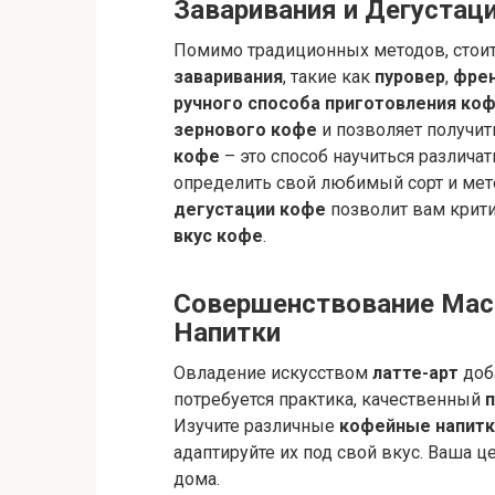
Заваривания и Дегустац
Помимо традиционных методов, стои
заваривания
, такие как
пуровер
,
френ
ручного способа приготовления ко
зернового кофе
и позволяет получи
кофе
– это способ научиться различат
определить свой любимый сорт и мет
дегустации кофе
позволит вам крити
вкус кофе
.
Совершенствование Маст
Напитки
Овладение искусством
латте-арт
доб
потребуется практика, качественный
Изучите различные
кофейные напитк
адаптируйте их под свой вкус. Ваша ц
дома.