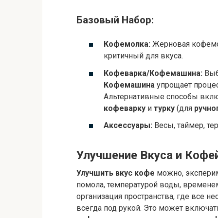
Базовый Набор:
Кофемолка:
Жерновая кофемо
критичный для вкуса.
Кофеварка/Кофемашина:
Выб
Кофемашина
упрощает проце
Альтернативные способы вк
кофеварку
и
турку
(для
ручно
Аксессуары:
Весы, таймер, те
Улучшение Вкуса и Кофе
Улучшить вкус кофе
можно, эксперим
помола, температурой воды, времене
организация пространства, где все н
всегда под рукой. Это может включат