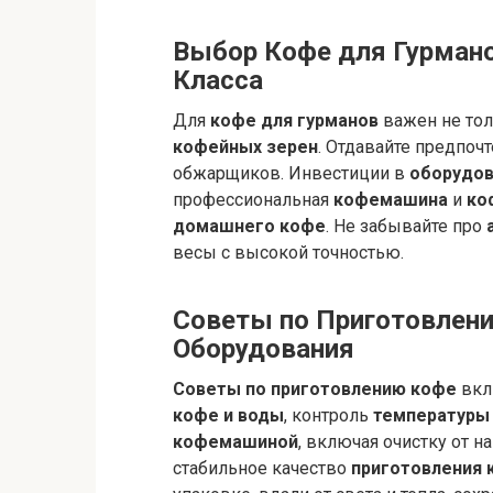
Выбор Кофе для Гурмано
Класса
Для
кофе для гурманов
важен не тол
кофейных зерен
. Отдавайте предпоч
обжарщиков. Инвестиции в
оборудов
профессиональная
кофемашина
и
ко
домашнего кофе
. Не забывайте про
весы с высокой точностью.
Советы по Приготовлен
Оборудования
Советы по приготовлению кофе
вкл
кофе и воды
, контроль
температуры
кофемашиной
, включая очистку от н
стабильное качество
приготовления 