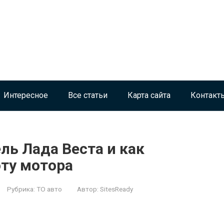
Интересное
Все статьи
Карта сайта
Контакт
ль Лада Веста и как
оту мотора
Рубрика:
ТО авто
Автор:
SitesReady