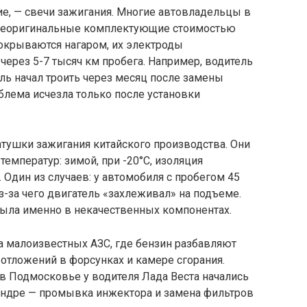
ние, — свечи зажигания. Многие автовладельцы в
 неоригинальные комплектующие стоимостью
покрываются нагаром, их электроды
через 5-7 тысяч км пробега. Например, водитель
ель начал троить через месяц после замены
блема исчезла только после установки
атушки зажигания китайского производства. Они
температур: зимой, при -20°C, изоляция
а. Один из случаев: у автомобиля с пробегом 45
из-за чего двигатель «захлеживал» на подъеме.
была именно в некачественных компонентах.
на малоизвестных АЗС, где бензин разбавляют
отложений в форсунках и камере сгорания.
 в Подмосковье у водителя Лада Веста начались
индре — промывка инжектора и замена фильтров