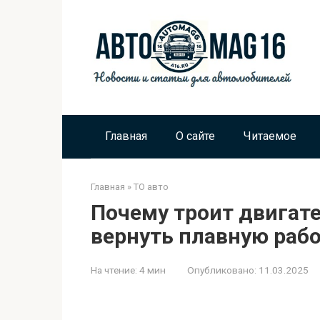
Перейти
к
контенту
Главная
О сайте
Читаемое
Главная
»
ТО авто
Почему троит двигате
вернуть плавную раб
На чтение:
4 мин
Опубликовано:
11.03.2025