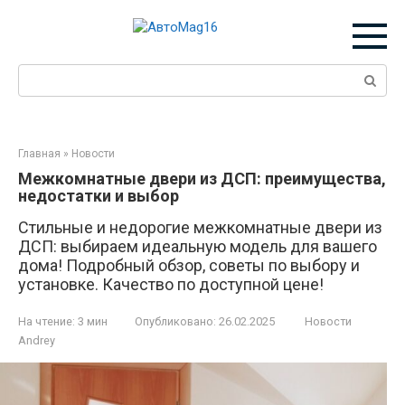
Перейти
к
контенту
Поиск:
Главная
»
Новости
Межкомнатные двери из ДСП: преимущества,
недостатки и выбор
Стильные и недорогие межкомнатные двери из
ДСП: выбираем идеальную модель для вашего
дома! Подробный обзор, советы по выбору и
установке. Качество по доступной цене!
На чтение:
3 мин
Опубликовано:
26.02.2025
Новости
Andrey