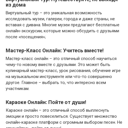
из дома
Виртуальный тур – это уникальная возможность
исследовать музеи, галереи, города и даже страны, не
вставая с дивана. Многие музеи предлагают бесплатные
онлайн-экскурсии, которые можно обсудить с друзьями
после «посещения»;
Мастер-Класс Онлайн: Учитесь вместе!
Мастер-класс онлайн – это отличный способ научиться
чему-то новому вместе с друзьями. Это может быть
кулинарный мастер-класс, урок рисования, обучение игре
на музыкальном инструменте или что-то совершенно
другое. Главное – выбрать то, что интересно всем
участникам.
Караоке Онлайн: Пойте от души!
Караоке онлайн – это отличный способ выплеснуть
эмоции и просто повеселиться. Существует множество
онлайн-караоке платформ с огромным выбором песен. Не