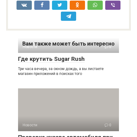
Вам также может быть интересно
Новости
0
Где крутить Sugar Rush
Три часа вечера, за окном дождь, а вы листаете
магазин приложений в поисках того
Новости
0