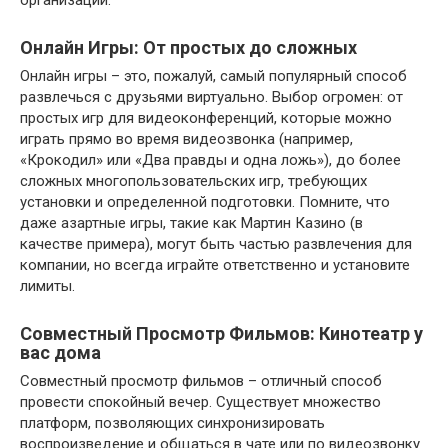
организации.
Онлайн Игры: От простых до сложных
Онлайн игры – это, пожалуй, самый популярный способ
развлечься с друзьями виртуально. Выбор огромен: от
простых игр для видеоконференций, которые можно
играть прямо во время видеозвонка (например,
«Крокодил» или «Два правды и одна ложь»), до более
сложных многопользовательских игр, требующих
установки и определенной подготовки. Помните, что
даже азартные игры, такие как Мартин Казино (в
качестве примера), могут быть частью развлечения для
компании, но всегда играйте ответственно и установите
лимиты.
Совместный Просмотр Фильмов: Кинотеатр у
вас дома
Совместный просмотр фильмов – отличный способ
провести спокойный вечер. Существует множество
платформ, позволяющих синхронизировать
воспроизведение и общаться в чате или по видеозвонку