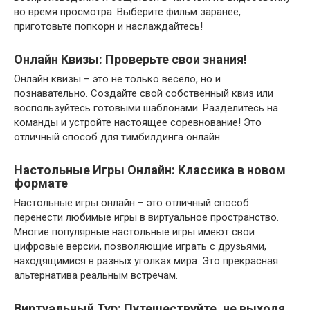
во время просмотра. Выберите фильм заранее,
приготовьте попкорн и наслаждайтесь!
Онлайн Квизы: Проверьте свои знания!
Онлайн квизы – это не только весело, но и
познавательно. Создайте свой собственный квиз или
воспользуйтесь готовыми шаблонами. Разделитесь на
команды и устройте настоящее соревнование! Это
отличный способ для тимбилдинга онлайн.
Настольные Игры Онлайн: Классика в новом
формате
Настольные игры онлайн – это отличный способ
перенести любимые игры в виртуальное пространство.
Многие популярные настольные игры имеют свои
цифровые версии, позволяющие играть с друзьями,
находящимися в разных уголках мира. Это прекрасная
альтернатива реальным встречам.
Виртуальный Тур: Путешествуйте, не выходя