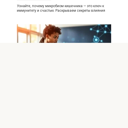
Узнайте, почему микробиом кишечника — это ключ к
иммунитету и счастью. Раскрываем секреты влияния
Новости
0
Coursera доступ к курсам ведущих
университетов
Открой мир знаний! Coursera — доступ к курсам ведущих
университетов поможет тебе освоить новую