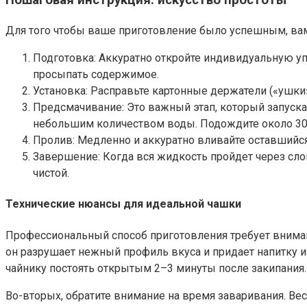
Пошаговая инструкция: искусство простоты
Для того чтобы ваше приготовление было успешным, вам 
Подготовка: Аккуратно откройте индивидуальную упа
просыпать содержимое.
Установка: Расправьте картонные держатели («ушки»)
Предсмачивание: Это важный этап, который запускае
небольшим количеством воды. Подождите около 30 с
Пролив: Медленно и аккуратно вливайте оставшийся 
Завершение: Когда вся жидкость пройдет через слой
чистой.
Технические нюансы для идеальной чашки
Профессиональный способ приготовления требует внимани
он разрушает нежный профиль вкуса и придает напитку и
чайнику постоять открытым 2–3 минуты после закипания.
Во-вторых, обратите внимание на время заваривания. Ве