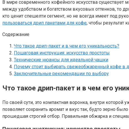
В мире современного кофейного искусства существует м
между удобством и богатством вкусовых оттенков, то дри
кто ценит спешелти сегмент, но не всегда имеет под р
пользоваться дрип пакетами для кофе
, чтобы результат
Содержание
Что такое дрип-пакет и в чем его уникальность?
Пошаговая инструкция: искусство простоты
Технические нюансы для идеальной чашки
Почему стоит выбирать свежеобжаренный кофе в д
Заключительные рекомендации по выбору
Что такое дрип-пакет и в чем его ун
По своей сути, это компактная воронка, внутри которой 
позволяет сохранить аромат и вкус так, будто зерно был
прошедшая строгий отбор. Правильная обжарка и специа