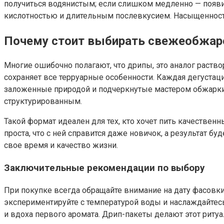
получиться водянистым; если слишком медленно — появи
кислотностью и длительным послевкусием. Насыщенность
Почему стоит выбирать свежеобжаре
Многие ошибочно полагают, что дрипы, это аналог раств
сохраняет все терруарные особенности. Каждая дегустац
заложенные природой и подчеркнутые мастером обжарки.
структурированным.
Такой формат идеален для тех, кто хочет пить качествен
проста, что с ней справится даже новичок, а результат б
свое время и качество жизни.
Заключительные рекомендации по выбору
При покупке всегда обращайте внимание на дату фасовки.
экспериментируйте с температурой воды и наслаждайтесь 
и вдоха первого аромата. Дрип-пакеты делают этот риту