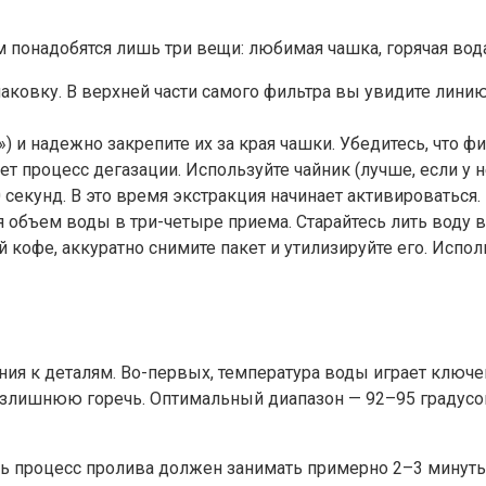
понадобятся лишь три вещи: любимая чашка, горячая вода 
ковку. В верхней части самого фильтра вы увидите линию 
 и надежно закрепите их за края чашки. Убедитесь, что фи
т процесс дегазации. Используйте чайник (лучше, если у н
екунд. В это время экстракция начинает активироваться.
объем воды в три-четыре приема. Старайтесь лить воду в 
 кофе, аккуратно снимите пакет и утилизируйте его. Испол
я к деталям. Во-первых, температура воды играет ключеву
злишнюю горечь. Оптимальный диапазон — 92–95 градусов 
сь процесс пролива должен занимать примерно 2–3 минуты