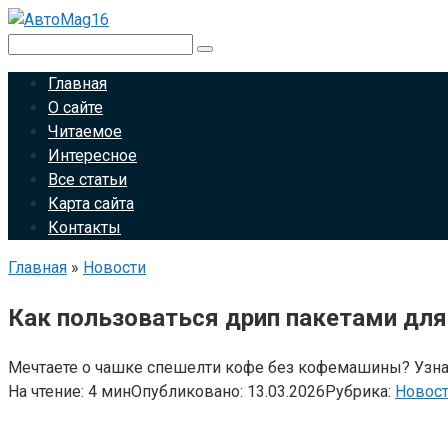
Перейти
к
Поиск:
контенту
Главная
О сайте
Читаемое
Интересное
Все статьи
Карта сайта
Контакты
Главная
»
Новости
Как пользоваться дрип пакетами для
Мечтаете о чашке спешелти кофе без кофемашины? Узнай
На чтение:
4 мин
Опубликовано:
13.03.2026
Рубрика:
Новос