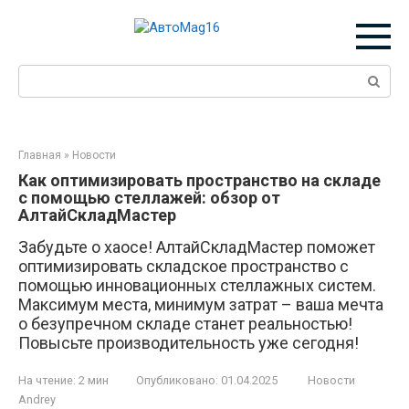
Перейти
к
контенту
Поиск:
Главная
»
Новости
Как оптимизировать пространство на складе
с помощью стеллажей: обзор от
АлтайСкладМастер
Забудьте о хаосе! АлтайСкладМастер поможет
оптимизировать складское пространство с
помощью инновационных стеллажных систем.
Максимум места, минимум затрат – ваша мечта
о безупречном складе станет реальностью!
Повысьте производительность уже сегодня!
На чтение:
2 мин
Опубликовано:
01.04.2025
Новости
Andrey